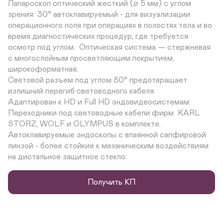
Лапароскоп оптический жесткий (⌀ 5 мм) с углом 
зрения  30° автоклавируемый - для визуализации  
операционного поля при операциях в полостях тела и во 
время диагностических процедур, где требуется 
осмотр под углом.  Оптическая система — стержневая 
с многослойным просветляющим покрытием, 
широкоформатная.  

Световой разъем под углом 80° предотвращает 
излишний перегиб световодного кабеля.   

Адаптирован к HD и Full HD эндовидеосистемам.  

Переходники под световодные кабели фирм  KARL 
STORZ, WOLF и OLYMPUS в комплекте. 

Автоклавируемые эндоскопы с впаянной сапфировой 
линзой - более стойкие к механическим воздействиям 
на дистальное защитное стекло.
Получить КП