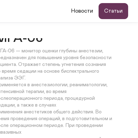
Монитор оценки
Новости
Статьи
глубины анестезии
МГА-06
ГА-06 — монитор оценки глубины анестезии, 
редназначен для повышения уровня безопасности 
ациента. Отражает степень угнетения сознания 

о время седации на основе биспектрального 
нализа ЭЭГ.

рименяется в анестезиологии, реаниматологии, 
нтенсивной терапии, во время 
ослеоперационного периода, процедурной 
дации, а также в случаях 

рименения анестетиков общего действия. Во 
ремя проведения операций, в подготовительном и 
осле операционном периоде. При проведении 
вазивных 
