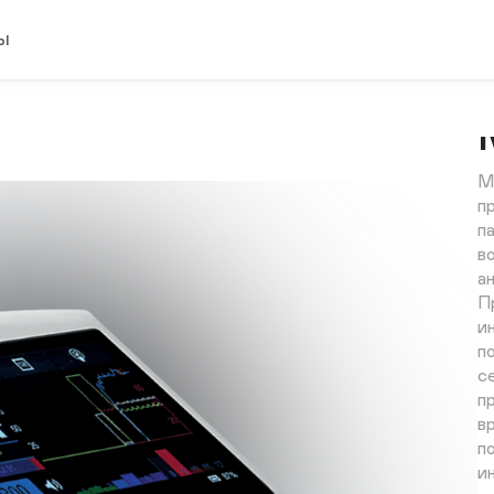
ы
М
п
п
в
а
П
и
п
се
п
в
п
ин