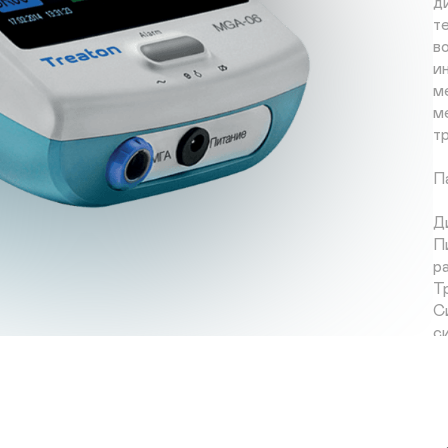
д
т
в
и
м
м
т
П
Д
П
р
Т
С
с
К
п
М