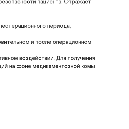
безопасности пациента. Отражает 
Получить КП
леоперационного периода, 
овительном и после операционном 
ивном воздействии. Для получения 
ций на фоне медикаментозной комы 