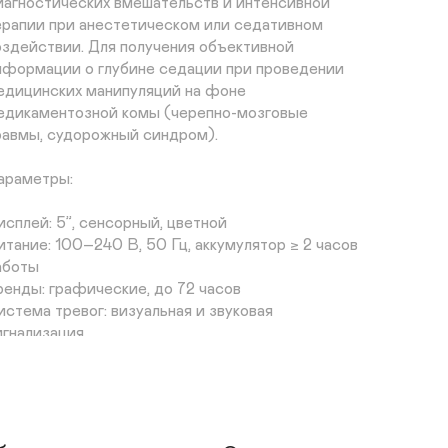
иагностических вмешательств и интенсивной 
ерапии при анестетическом или седативном 
оздействии. Для получения объективной 
нформации о глубине седации при проведении 
едицинских манипуляций на фоне 
едикаментозной комы (черепно-мозговые 
равмы, судорожный синдром).

араметры:

исплей: 5”, сенсорный, цветной 

итание: 100–240 В, 50 Гц, аккумулятор ≥ 2 часов 
аботы

ренды: графические, до 72 часов

истема тревог: визуальная и звуковая 
игнализация

репление: крепёж-тиски для установки в 
одвесном виде

асса прибора: 0.8 кг