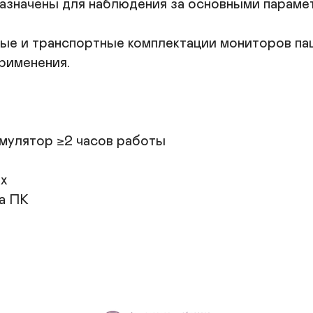
начены для наблюдения за основными параметр
ые и транспортные комплектации мониторов пац
именения.

умулятор ≥2 часов работы

х

а ПК
