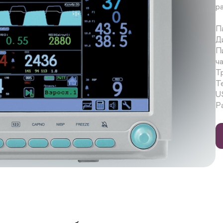
р
П
Д
П
ч
Т
Т
U
Р