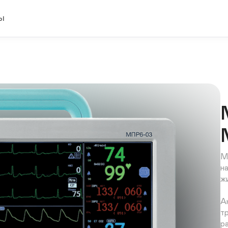
ы
М
н
ж
А
т
р