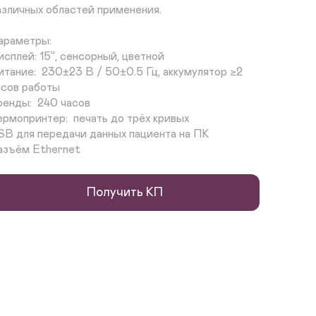
азличных областей применения.

араметры:

исплей: 15”, сенсорный, цветной

итание:  230±23 В / 50±0.5 Гц, аккумулятор ≥2 
асов работы

ренды:  240 часов

ермопринтер:  печать до трёх кривых

SB для передачи данных пациента на ПК

азъём Ethernet
Получить КП