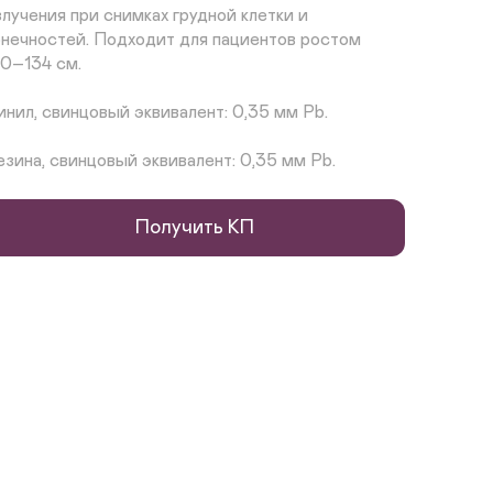
злучения при снимках грудной клетки и 
онечностей. Подходит для пациентов ростом 
20–134 см.

инил, свинцовый эквивалент: 0,35 мм Pb. 

езина, свинцовый эквивалент: 0,35 мм Pb.
Получить КП