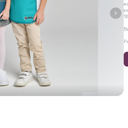
и
к
1
В
Р