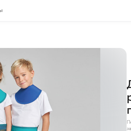
ы
П
з